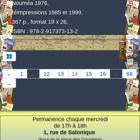
Nouméa 1976,
réimpressions 1985 et 1999,
367 p., format 19 x 26,
ISBN : 978-2-917373-13-2
←
1
...
12
13
14
15
16
...
68
→
Permanence chaque mercredi
de 17h à 18h
1, rue de Salonique
(haut de la place des Cocotiers)