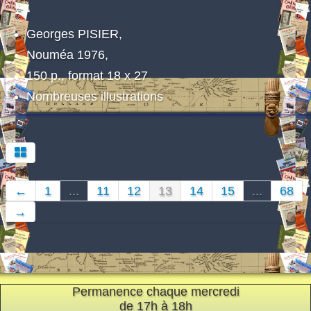
Georges PISIER,
Nouméa 1976,
150 p., format 18 x 27
Nombreuses illustrations
←
1
...
11
12
13
14
15
...
68
→
Permanence chaque mercredi
de 17h à 18h