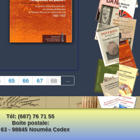
4
65
66
67
68
→
Tél: (687) 76 71 55
Boite postale:
 63 - 98845 Nouméa Cedex