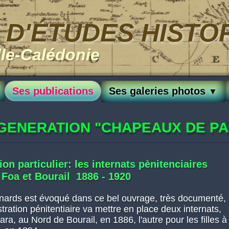
 D'ÉTUDES HISTO
lle-Calédonie
Ses publications
Ses galeries photos
▼
 GENERATION "CHAPEAUX DE PA
on particulier: les internats pènitenciaires
a Foa et Bourail 1886 - 1920
gnards est évoqué dans ce bel ouvrage, très documenté,
tration pénitentiaire va mettre en place deux internats,
ra, au Nord de Bourail, en 1886, l'autre pour les filles à