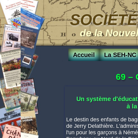
SOCIÉTÉ
de la Nouve
Accueil
La SEH-NC
69 –
Un système d'éducati
à l
Le destin des enfants de ba
de Jerry Delathière. L'adminis
l'un pour les garçons à Néméa