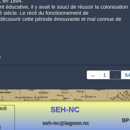
, en 1894.
 éducative, il y avait le souci de réussir la colonisation
 siècle. Le récit du fonctionnement de
 découvrir cette période émouvante et mal connue de
2
←
1
...
6
SEH-NC
edi
BP
seh-nc@lagoon.nc
)