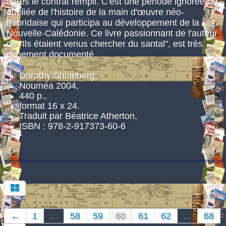
après le contrat rempli. C'est une période ignorée ou
oubliée de l'histoire de la main d'œuvre néo-
hébridaise qui participa au développement de la
Nouvelle-Calédonie. Ce livre passionnant de l'auteur
de "Ils étaient venus chercher du santal", est très
richement documenté.
Dorothy Shineberg,
Nouméa 2004,
440 p.,
format 16 x 24.
Traduit par Béatrice Atherton,
ISBN : 978-2-917373-60-6
←
1
...
58
59
60
61
62
...
68