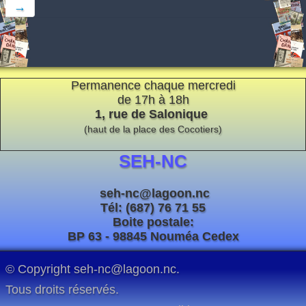
→
Permanence chaque mercredi
de 17h à 18h
1, rue de Salonique
(haut de la place des Cocotiers)
SEH-NC
seh-nc@lagoon.nc
Tél: (687) 76 71 55
Boite postale:
BP 63 - 98845 Nouméa Cedex
© Copyright seh-nc@lagoon.nc.
Tous droits réservés.