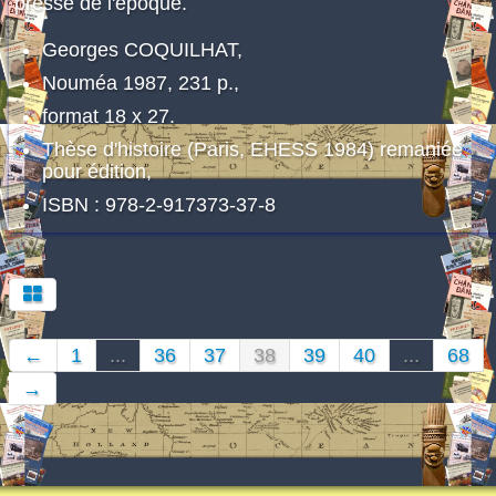
presse de l'époque.
Georges COQUILHAT,
Nouméa 1987, 231 p.,
format 18 x 27.
Thèse d'histoire (Paris, EHESS 1984) remaniée
pour édition,
ISBN : 978-2-917373-37-8
←
1
...
36
37
38
39
40
...
68
→