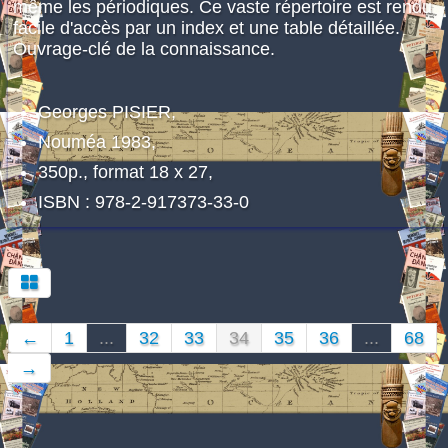
même les périodiques. Ce vaste répertoire est rendu
facile d'accès par un index et une table détaillée.
Ouvrage-clé de la connaissance.
Georges PISIER,
Nouméa 1983,
350p., format 18 x 27,
ISBN : 978-2-917373-33-0
←
1
...
32
33
34
35
36
...
68
→