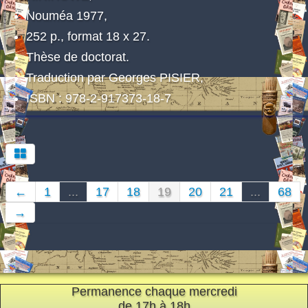
Nouméa 1977,
252 p., format 18 x 27.
Thèse de doctorat.
Traduction par Georges PISIER,
ISBN : 978-2-917373-18-7
←
1
...
17
18
19
20
21
...
68
→
Permanence chaque mercredi
de 17h à 18h