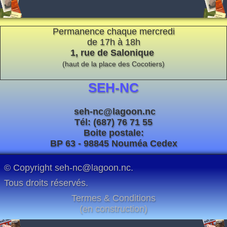
Espace réservé
Permanence chaque mercredi
de 17h à 18h
1, rue de Salonique
(haut de la place des Cocotiers)
SEH-NC
seh-nc@lagoon.nc
Tél: (687) 76 71 55
Boite postale:
BP 63 - 98845 Nouméa Cedex
© Copyright seh-nc@lagoon.nc.
Tous droits réservés.
Termes & Conditions
(en construction)