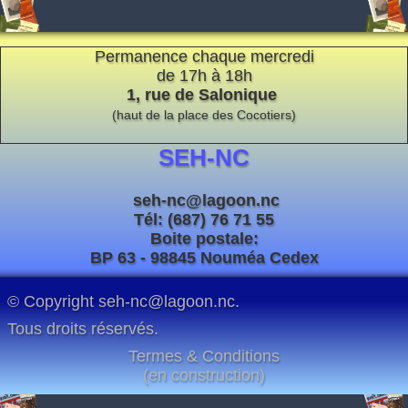
Espace réservé
Permanence chaque mercredi
de 17h à 18h
1, rue de Salonique
(haut de la place des Cocotiers)
SEH-NC
seh-nc@lagoon.nc
Tél: (687) 76 71 55
Boite postale:
BP 63 - 98845 Nouméa Cedex
© Copyright seh-nc@lagoon.nc.
Tous droits réservés.
Termes & Conditions
(en construction)