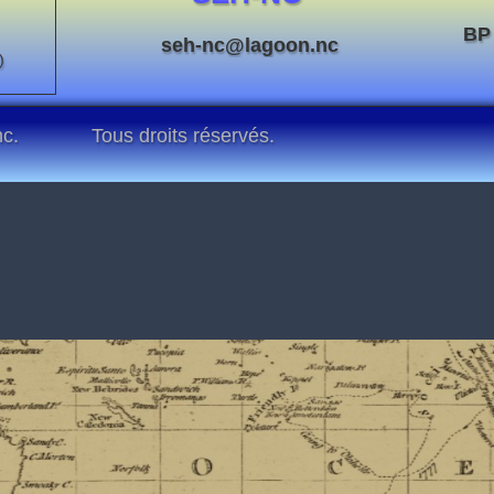
BP
seh-nc@lagoon.nc
)
nc.
Tous droits réservés.